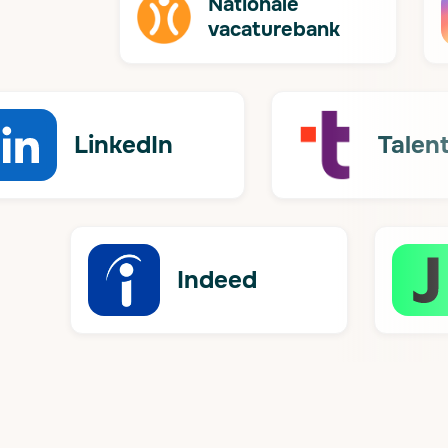
Nationale
vacaturebank
LinkedIn
Talen
Indeed